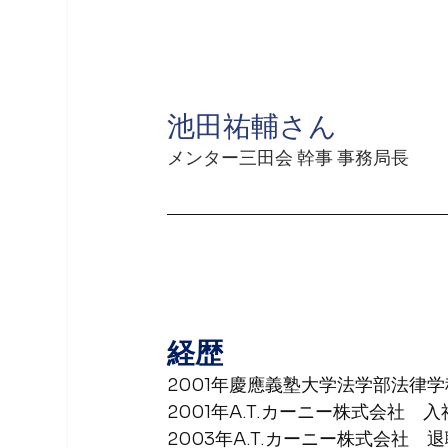
池田祐輔
さん
メンター三田会 幹事 事務局長
経歴
2001年慶應義塾大学法学部法律
2001年A.T.カーニー株式会社　入
2003年A.T.カーニー株式会社　