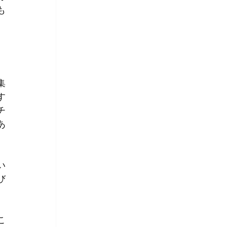
も
集
す
チ
あ
い
び
こ