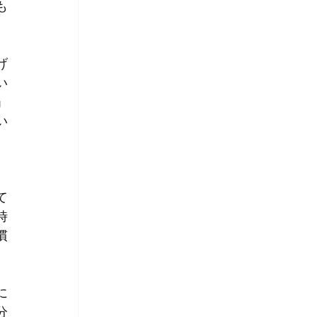
も
げ
い
」
い
、
て
時
慣
に
分