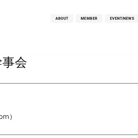
ABOUT
MEMBER
EVENT/NEWS
幹事会
om）