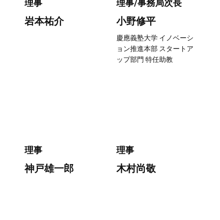
理事
理事/事務局次長
岩本祐介
小野修平
慶應義塾大学 イノベーシ
ョン推進本部 スタートア
ップ部門 特任助教
理事
理事
神戸雄一郎
木村尚敬