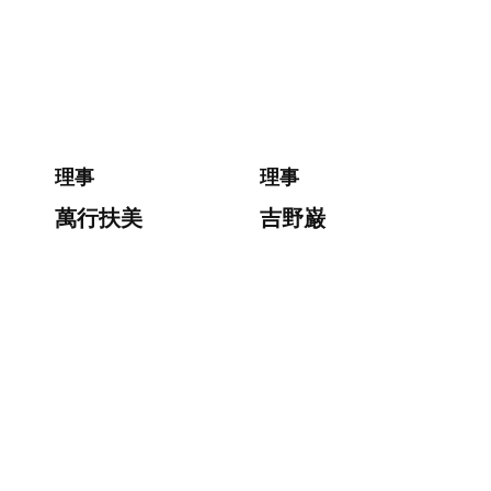
理事
理事
萬行扶美
吉野巌