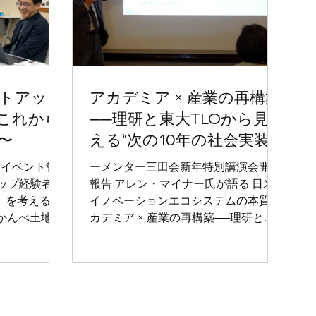
トアップ
アカデミア × 産業の再構築
これから
──理研と東大TLOから見
〜
える“次の10年の社会実装”
例イベント報
ーメンター三田会新年特別講演会開催
ップ経験者が
報告 アレン・マイナー氏が語る 日米
」を考える〜
イノベーションエコシステムの本質 ア
、かんべ土地建
カデミア × 産業の再構築──理研と東
ンター三田会
大TLOから見える“次の10年の社会実
されました。
装” 2026年1月28日（水）、代官山ヒ
株式会社 執
ルサイドテラスにて、メンター三田会
の新年会が開催されました。 本年最初
岩篤氏と、パキシー
の定例イベントには、理研イノベーシ