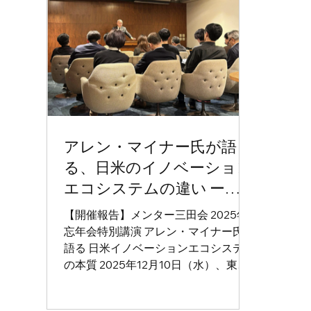
のかを考えました。 少子化や担い手不
学様
足が進む中、従来型の開発や成功事例
義塾
の単純な横展開ではなく、「人」を中
野・
心に据えた持続的なイノベーションを
イベン
どのように生み出していくのか。基調
ピッチ概要 宮地会
スピーチ、グループ発表、登壇者によ
後、4
るディスカッションを通して、多角的
5分質疑が
な議論が行われました。 ■ 登壇者 ・矢
登壇
アレン・マイナー氏が語
作 尚久 氏 慶應義塾大学SFC教授／
年）、
る、日米のイノベーション
メンター三田会顧問 ・荒井 邦彦 氏
マ：
株式会社ストライクグループ代表取締
ォー
エコシステムの違い ーメ
役社長／メンター三田会諮問委員 ・岡
を活用
ンター三田会12月定例イベ
【開催報告】メンター三田会 2025年
本 哲平 氏 SFC研究所上席所員／メ
ーム
ント開催報告
忘年会特別講演 アレン・マイナー氏が
ンター三田会幹事会員 ・田中 克徳
第二言
語る 日米イノベーションエコシステム
氏 慶應義塾大学SFC特任教授／メン
一人
の本質 2025年12月10日（水）、東京
ター三田会副
ると
証券会館内のCAFE SALVADORに
て、メンター三田会の忘年会が開催さ