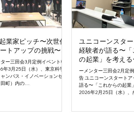
起業家ピッチ〜次世代
ユニコーンスター
ートアップの挑戦〜
経験者が語る〜「
の起業」を考える
ンター三田会3月定例イベント報
026年3月25日（水）、東京科学
ーメンター三田会2月定
キャンパス・イノベーションセン
告 ユニコーンスタートア
（田町）内の
語る〜「これからの起業
T（Innovation Design
2026年2月25日（水）
dio）4階ラウンジにて、メンター
物 本社大会議室にて、メ
会3月定例イベントが開催されま
2月定例イベントが開催
。 今回は「塾員起業家ピッチ〜次
今回は、スマートニュース
スタートアップの挑戦〜」をテー
行役員 VP of Corporate
、4組の塾員起業家・学生起業家
Administration 黒
登壇いただきました。東京科学大