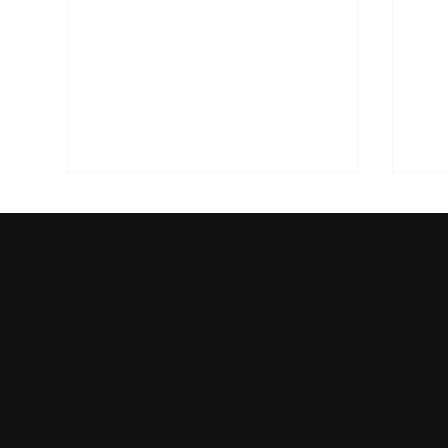
一般社団法人メンタ
「地域イノベーションと大学
塾
まちづくり」
タ