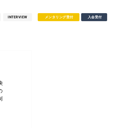
INTERVIEW
メンタリング受付
入会受付
決
の
制